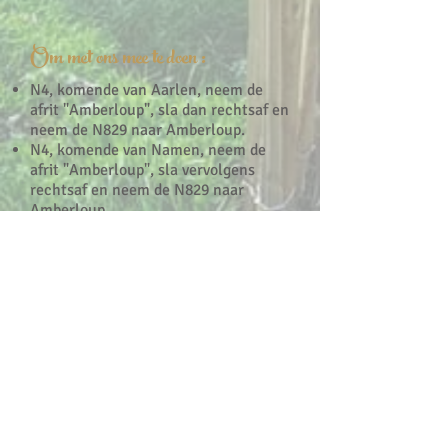
Om met ons mee te doen :
N4, komende van Aarlen, neem de
afrit "Amberloup", sla dan rechtsaf en
neem de N829 naar Amberloup.
N4, komende van Namen, neem de
afrit "Amberloup", sla vervolgens
rechtsaf en neem de N829 naar
Amberloup.
Wees voorzichtig, sommige GPS
kennen het adres van het huis niet. In
dit geval moet u het volgende adres
invullen: Amberloup n ° 90 - 6680
Amberloup
Lokale toeristische info:
VVV-kantoor van Sainte-Ode
​​
Rue de la Gare 5 - Place Sainte-
Mère Eglise in Amberloup - 6680