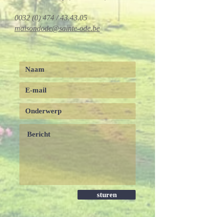
0032 (0) 474
/ 43.43.05
maisondode@sainte-ode.be
sturen