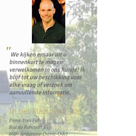
''
We kijken ernaar uit u
binnenkort te mogen
verwelkomen in ons huisje! Ik
blijf tot uw beschikking voor
elke vraag of verzoek om
aanvullende informatie.
''
In het Maison d'Ode
Pierre-Yves Faÿs
Rue du Rancourt 15
6680 Amberloup (Sainte-Ode)